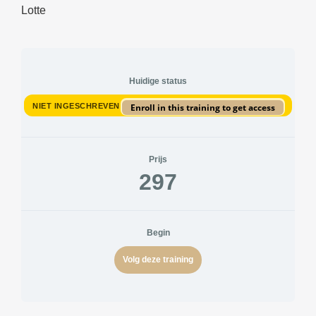
Lotte
Huidige status
NIET INGESCHREVEN
Enroll in this training to get access
Prijs
297
Begin
Volg deze training